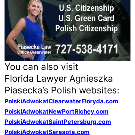
You can also visit
Florida Lawyer Agnieszka
Piasecka’s Polish websites:
PolskiAdwokatClearwaterFloryda.com
PolskiAdwokatNewPortRichey.com
PolskiAdwokatSaintPetersburg.com
PolskiAdwokatSarasota.com