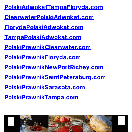
PolskiAdwokatTampaFloryda.com
ClearwaterPolskiAdwokat.com
FlorydaPolskiAdwokat.com
TampaPolskiAdwokat.com
PolskiPrawnikClearwater.com
PolskiPrawnikFloryda.com
PolskiPrawnikNewPortRichey.com
PolskiPrawnikSaintPetersburg.com
PolskiPrawnikSarasota.com
PolskiPrawnikTampa.com
–