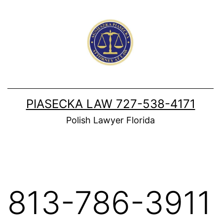
Skip
to
content
PIASECKA LAW 727-538-4171
Polish Lawyer Florida
813-786-3911