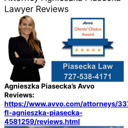
Lawyer Reviews
Agnieszka Piasecka’s Avvo
Reviews:
https://www.avvo.com/attorneys/3
fl-agnieszka-piasecka-
4581259/reviews.html