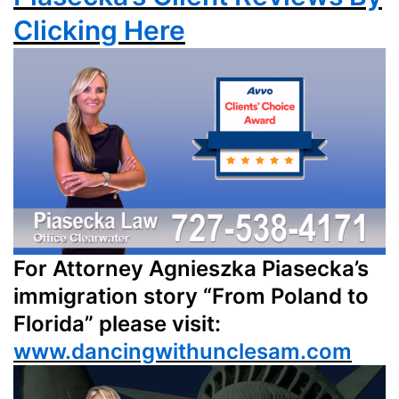
Clicking Here
For Attorney Agnieszka Piasecka’s
immigration story “From Poland to
Florida” please visit:
www.dancingwithunclesam.com