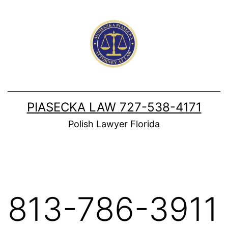
Skip
to
content
PIASECKA LAW 727-538-4171
Polish Lawyer Florida
813-786-3911