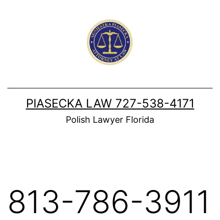
Skip
to
content
PIASECKA LAW 727-538-4171
Polish Lawyer Florida
813-786-3911